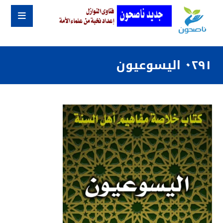
٠٢٩١ اليسوعيون