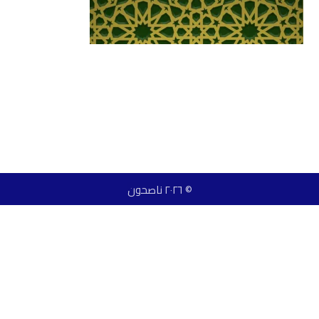
© ٢٠٢٦ ناصحون