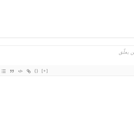
{}
[+]