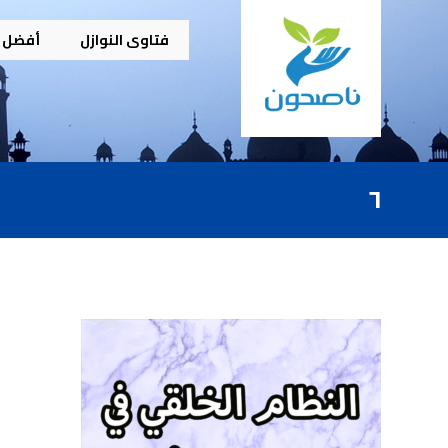
فتاوى النوازل
أفضل م
٦