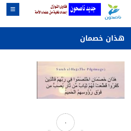
هذان خصمان
٠