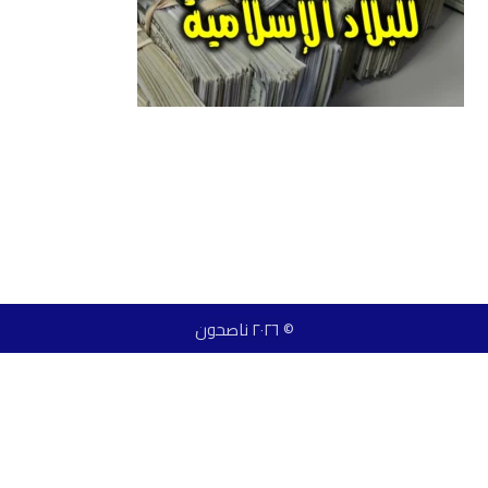
© ٢٠٢٦ ناصحون