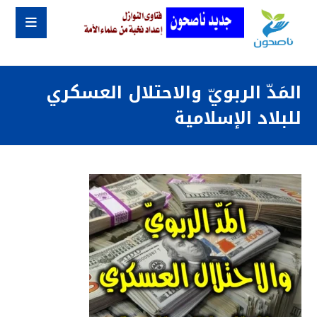
المَدّ الربويّ والاحتلال العسكري
للبلاد الإسلامية