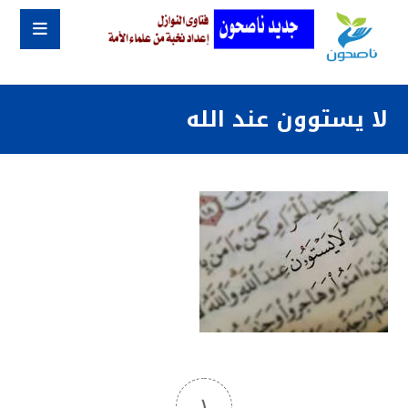
لا يستوون عند الله
١