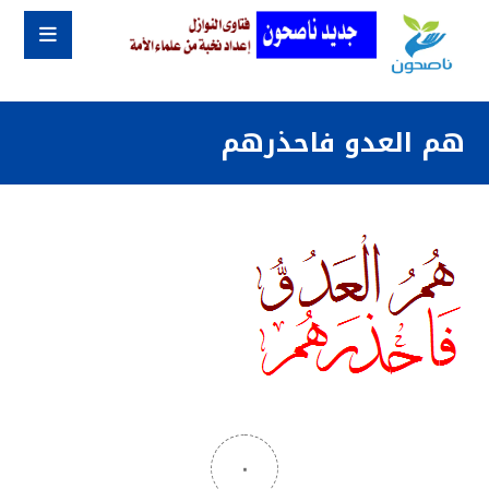
هم العدو فاحذرهم
٠