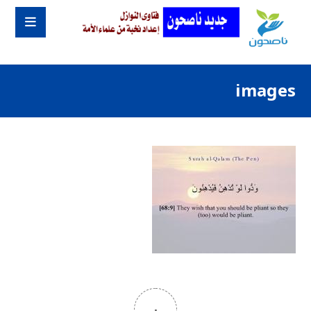
images
٠