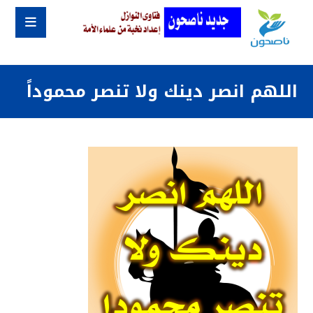
اللهم انصر دينك ولا تنصر محموداً