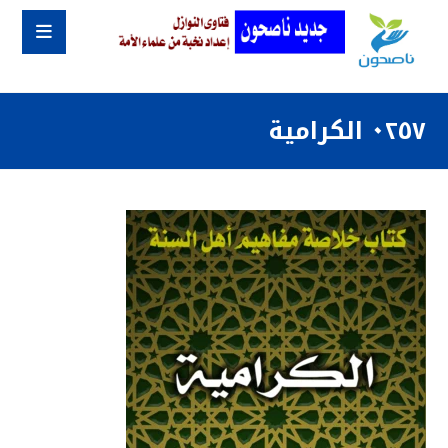
٠٢٥٧ الكرامية