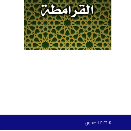
© ٢٠٢٦ ناصحون