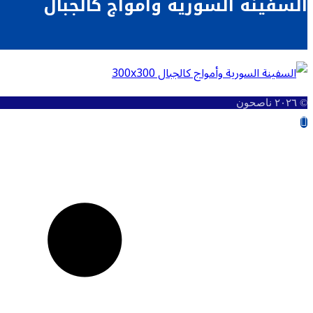
السفينة السورية وأمواج كالجبال
© ٢٠٢٦ ناصحون