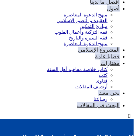
أفضل ما لدينا
أصول
منهج الدعوة المعاصرة
العقيدة و التصور الإسلامي
مبادئ التمكين
فقه التزكية وأعمال القلوب
فقه السيرة والتاريخ
منهج الدعوة المعاصرة
المشروع الإسلامي
قضايا عامة
مختارات
كتاب خلاصة مفاهيم أهل السنة
كتب
فتاوى
أرشيف المقالات
نحن معك
رسالتنا
البحث في المقالات