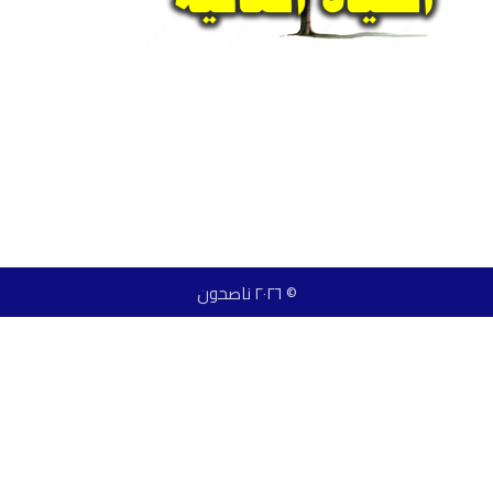
© ٢٠٢٦ ناصحون