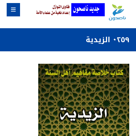
٠٢٥٩ الزيدية