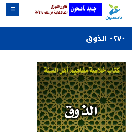
٠٢٧٠ الذوق