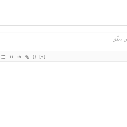
{}
[+]