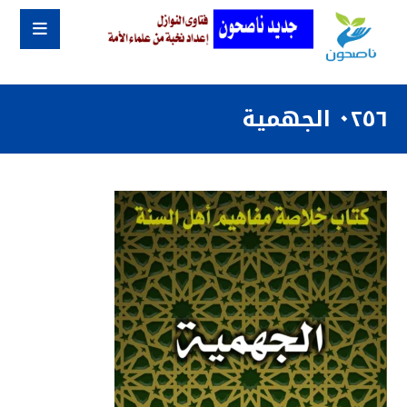
٠٢٥٦ الجهمية