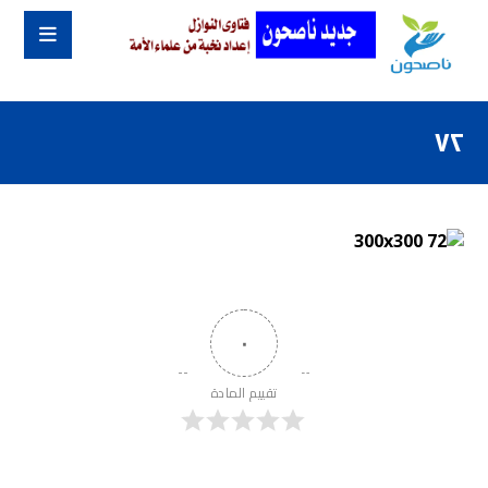
٧٢
٠
تقييم المادة