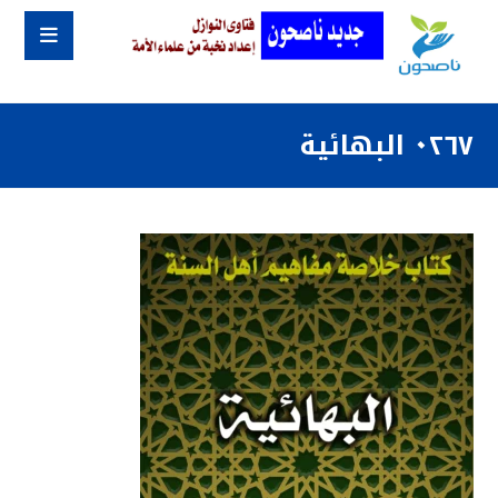
٠٢٦٧ البهائية