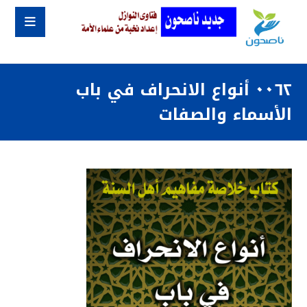
٠٠٦٢ أنواع الانحراف في باب
الأسماء والصفات