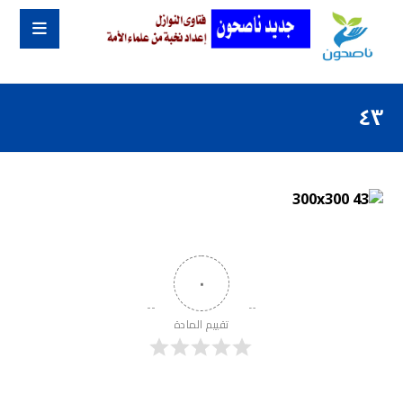
٤٣
٠
تقييم المادة