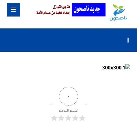
١
٠
تقييم المادة