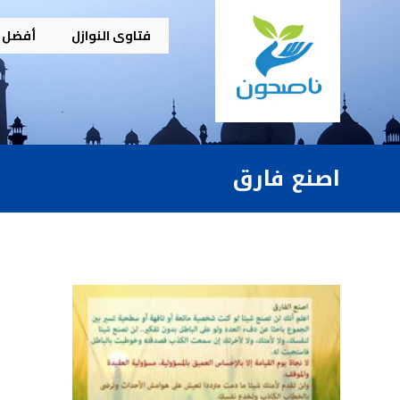
فتاوى النوازل
أفضل م
اصنع فارق