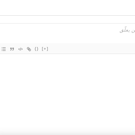
{}
[+]