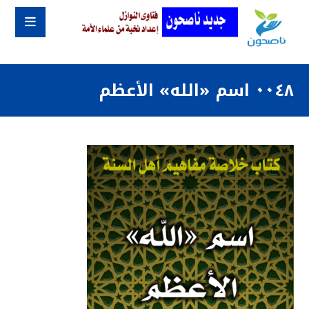
٠٠٤٨ اسم «الله» الأعظم