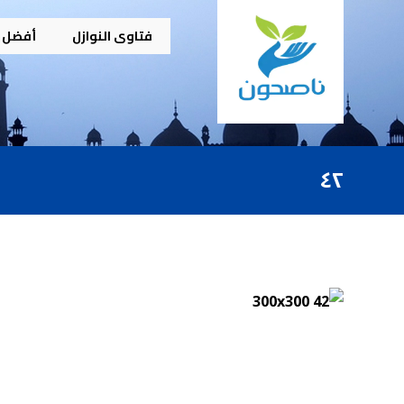
فتاوى النوازل
أفضل م
٤٢