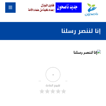
إنا لننصر رسلنا
٠
تقييم المادة