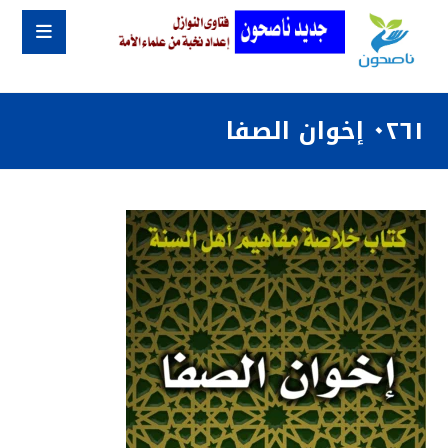
٠٢٦١ إخوان الصفا