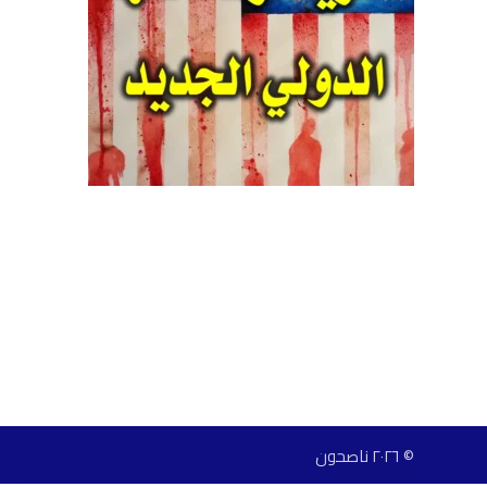
© ٢٠٢٦ ناصحون