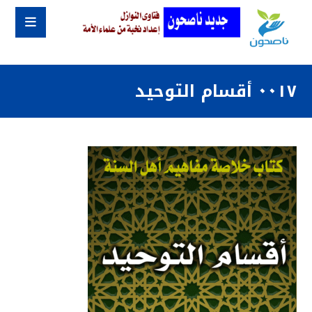
٠٠١٧ أقسام التوحيد