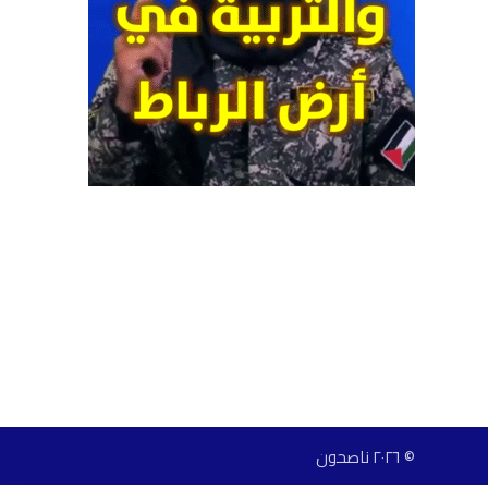
© ٢٠٢٦ ناصحون